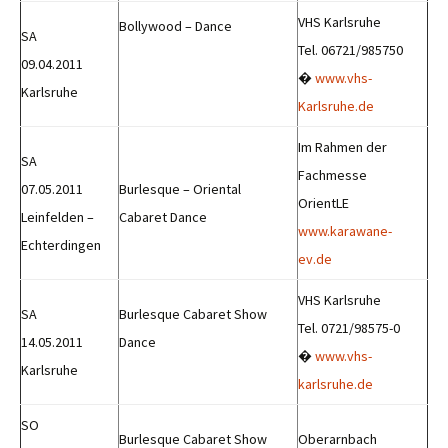
VHS Karlsruhe
Bollywood – Dance
SA
Tel. 06721/985750
09.04.2011
�
www.vhs-
Karlsruhe
Karlsruhe.de
Im Rahmen der
SA
Fachmesse
07.05.2011
Burlesque – Oriental
OrientLE
Leinfelden –
Cabaret Dance
www.karawane-
Echterdingen
ev.de
VHS Karlsruhe
SA
Burlesque Cabaret Show
Tel. 0721/98575-0
14.05.2011
Dance
�
www.vhs-
Karlsruhe
karlsruhe.de
SO
Burlesque Cabaret Show
Oberarnbach