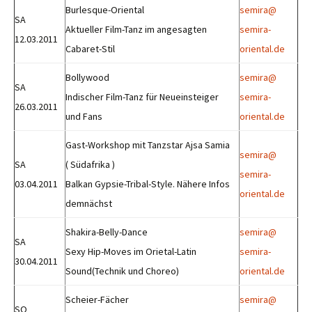
Burlesque-Oriental
semira@
SA
Aktueller Film-Tanz im angesagten
semira-
12.03.2011
Cabaret-Stil
oriental.de
Bollywood
semira@
SA
Indischer Film-Tanz für Neueinsteiger
semira-
26.03.2011
und Fans
oriental.de
Gast-Workshop mit Tanzstar Ajsa Samia
semira@
SA
( Südafrika )
semira-
03.04.2011
Balkan Gypsie-Tribal-Style. Nähere Infos
oriental.de
demnächst
Shakira-Belly-Dance
semira@
SA
Sexy Hip-Moves im Orietal-Latin
semira-
30.04.2011
Sound(Technik und Choreo)
oriental.de
Scheier-Fächer
semira@
SO