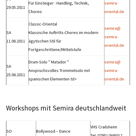
Für Einsteiger : Handling, Technik,
semira-
29.05.2011
Choreo
oriental.de
Classic-Oriental
semira@
SA
Klassische Auftritts-Choreo im modern
semira-
11.06.2011
ägytischen Stil für
oriental.de
Fortgeschrittene/Mittelstufe
Drum-Solo ” Matador ”
semira@
SA
Anspruchsvolles Trommelsolo mit
semira-
25.06.2011
spanischen Elementen td>
oriental.de
Workshops mit Semira deutschlandweit
VHS Crailsheim
SO
Bollywood – Dance
Tel. 07951/948012