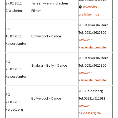
27.02.2011
Tanzen wie in indischen
�
www.vhs-
Crailsheim
Filmen
crailsheim.de
VHS Kaiserslautern
SA
Tel. 0631/3625800
19.03.2011
Bollywood – Dance
www.vhs-
Kaiserslautern
kaiserslautern.de
VHS Kaiserslautern
SO
Shakira – Belly – Dance
Tel. 0631/3625800
20.03.2011
www.vhs-
Kaiserslautern
kaiserslautern.de
VHS Heidelberg
SO
Bollywood – Dance
Tel.06221/911911
27.03.2011
www.vhs-
Heidelberg
heidelberg.de