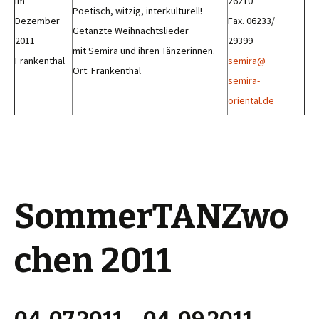
im
26210
Poetisch, witzig, interkulturell!
Dezember
Fax. 06233/
Getanzte Weihnachtslieder
2011
29399
mit Semira und ihren Tänzerinnen.
Frankenthal
semira@
Ort: Frankenthal
semira-
oriental.de
SommerTANZwo
chen 2011