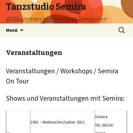
Tanzstudio Semira
Willkommen auf Semiras Tanzseiten
Springe
Suche
Menü
zum
nach:
Inhalt
Veranstaltungen
Veranstaltungen / Workshops / Semira
On Tour
Shows und Veranstaltungen mit Semira:
Semira
1001 – WeihnachtsZauber 2011
Tel. 06233/